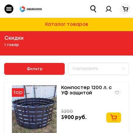
Каталог
Energovod
Очистные сооружения
Каталог товаров
Водоснабжение
Скидки
1 товар
Для Дома И Дачи
Строительная химия и ремонт
Фильтр
Автотовары
Компостер 1200 л. с
top
УФ защитой
5200
3900
руб.