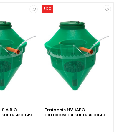
top
-S A B C
Traidenis NV-1АВС
 канализация
автономная канализация