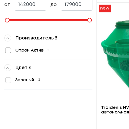
от
до
new
Производитель ₴
Строй Актив
2
Цвет ₴
Зеленый
2
Traidenis NV
автономная