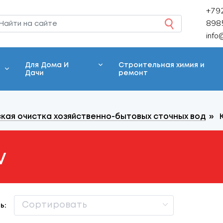
+79
898
info
Для Дома И
Строительная химия и
Дачи
ремонт
кая очистка хозяйственно-бытовых сточных вод
»
V
ь: