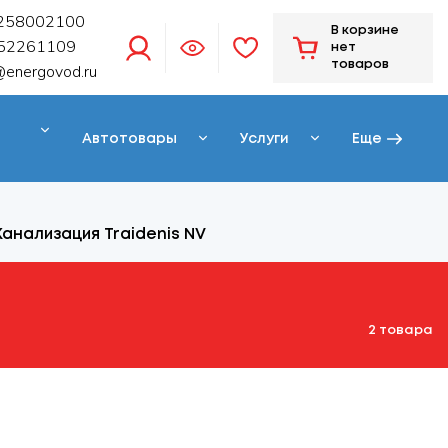
258002100
В корзине
52261109
нет
товаров
@energovod.ru
Автотовары
Услуги
Еще
Канализация Traidenis NV
2 товара