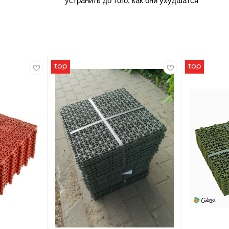
устранить до того, как они ухудшатся
top
top