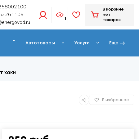
258002100
В корзине
52261109
нет
1
товаров
@energovod.ru
Автотовары
Услуги
Еще
т хаки
В избранное