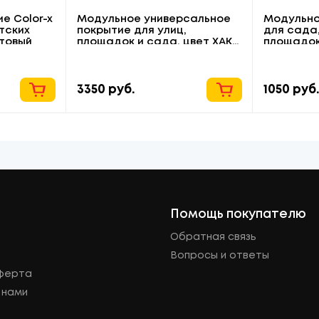
е Color-x
Модульное универсальное
Модульно
тских
покрытие для улиц,
для сада,
товый
площадок и сада, цвет ХАКИ,
площадо
модуль 5 упаковок
3350
руб.
1050
руб
Помощь покупателю
Обратная связь
Вопросы и ответы
оферта
 нами