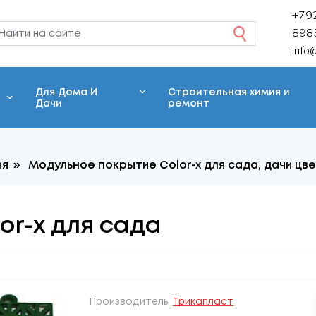
+79
898
info
Для Дома И
Строительная химия и
Дачи
ремонт
ия
»
Модульное покрытие Color-x для сада, дачи цве
or-x для сада
Производитель:
Трикапласт