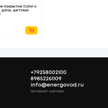
е покрытие Color-x
 дачи, детских
к
.
+79258002100
89852261109
info@energovod.ru
Интернет-магазин