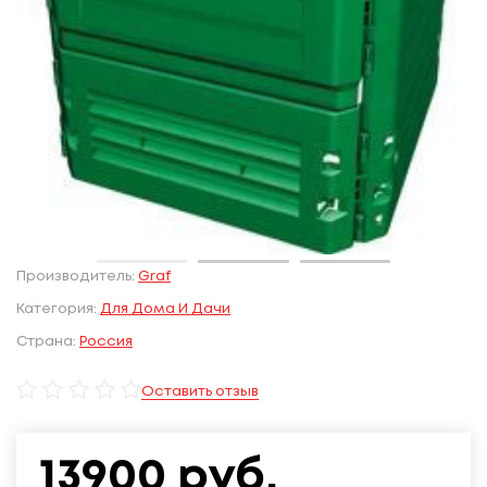
Производитель:
Graf
Категория:
Для Дома И Дачи
Страна:
Россия
Оставить отзыв
13900
руб.