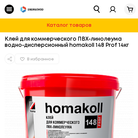
Каталог
Магазин
»
Строительная химия и ремонт
»
Строитель
Очистные сооружения
Каталог товаров
Водоснабжение
Клей для коммерческого ПВХ-линолеума
водно-дисперсионный homakoll 148 Prof 14кг
Для Дома И Дачи
В избранное
Строительная химия и ремонт
Автотовары