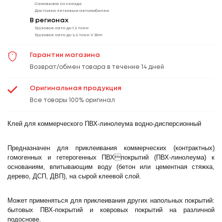
Самовывоз со склада
Доставка легковым автомобилем
В регионах
Грузовое авто до 1,5 тонн
Грузовое авто до 4,5 тонн V 30m
Гарантии магазина
Возврат/обмен товара в течение 14 дней
Оригинальная продукция
Все товары 100% оригинал
Клей для коммерческого ПВХ-линолеума водно-дисперсионный
Предназначен для приклеивания коммерческих (контрактных)
гомогенных и гетерогенных ПВХпокрытий (ПВХ-линолеума) к
основаниям, впитывающим воду (бетон или цементная стяжка,
дерево, ДСП, ДВП), на сырой клеевой слой.
Может применяться для приклеивания других напольных покрытий:
бытовых ПВХ-покрытий и ковровых покрытий на различной
подоснове.