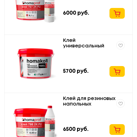
6000
руб.
Клей
универсальный
токопроводящий
для напольных
покрытий homakoll
168EL Prof
5700
руб.
Клей для резиновых
напольных
покрытий homaprof
798 2K PU
двухкомпонентный
полиуретановый
6500
руб.