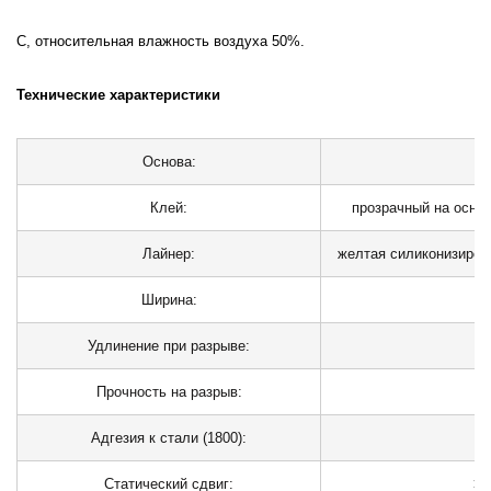
С, относительная влажность воздуха 50%.
Технические характеристики
Основа:
х/
Клей:
прозрачный на основ
Лайнер:
желтая силиконизиров
Ширина:
Удлинение при разрыве:
Прочность на разрыв:
1
Адгезия к стали (180
0
):
>
Статический сдвиг:
>1