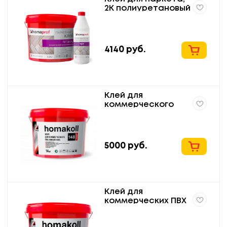
2K полиуретановый
homaprof 737 2K PU
4140
руб.
Клей для
коммерческого
ПВХ-линолеума
водно-
дисперсионный
homakoll 148 Prof
5000
руб.
14кг
Клей для
коммерческих ПВХ
покрытий водно-
дисперсионный