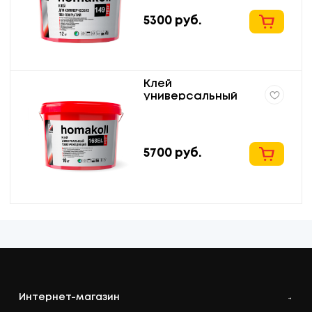
homakoll 149 Prof
12кг
5300
руб.
Клей
универсальный
токопроводящий
для напольных
покрытий homakoll
168EL Prof
5700
руб.
Интернет-магазин