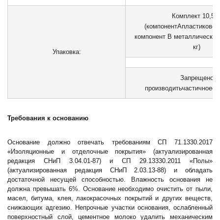
Комплект
10,5
кг
(компонент
А
пластиковое
компонент В металлическая 
кг)
Упаковка:
Запрещено
производить
частичное
см
Требования к основанию
Основание должно отвечать требованиям СП 71.1330.2017
«Изоляционные и отделочные покрытия» (актуализированная
редакция СНиП 3.04.01-87) и СП 29.13330.2011 «Полы»
(актуализированная редакция СНиП 2.03.13-88) и обладать
достаточной несущей способностью. Влажность основания не
должна превышать 6%. Основание необходимо очистить от пыли,
масел, битума, клея, лакокрасочных покрытий и других веществ,
снижающих адгезию. Непрочные участки основания, ослабленный
поверхностный слой, цементное молоко удалить механическим