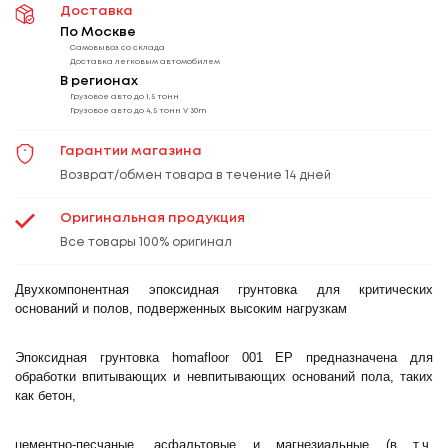
Доставка
По Москве
Самовывоз со склада
Доставка легковым автомобилем
В регионах
Грузовое авто до 1,5 тонн
Грузовое авто до 4,5 тонн V 30m
Гарантии магазина
Возврат/обмен товара в течение 14 дней
Оригинальная продукция
Все товары 100% оригинал
Двухкомпонентная эпоксидная грунтовка для критических
оснований и
полов, подверженных высоким нагрузкам
Эпоксидная грунтовка homafloor 001 EP предназначена для
обработки впитывающих и невпитывающих оснований пола, таких
как бетон,
цементно-песчаные, асфальтовые и магнезиальные (в т.ч.