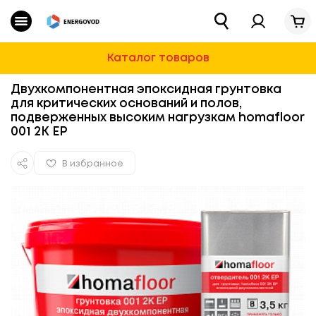
Каталог
Магазин
»
Строительная химия и ремонт
»
Наливной 
Очистные сооружения
Каталог товаров
Водоснабжение
Двухкомпонентная эпоксидная грунтовка
для критических оснований и полов,
подверженных высоким нагрузкам homafloor
Для Дома И Дачи
001 2K EP
Строительная химия и ремонт
В избранное
Автотовары