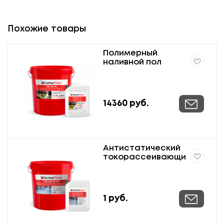
Похожие товары
Полимерный
наливной пол
homafloor 720 2K
PU.
14360
руб.
Антистатический
токорассеивающи
й бесшовный
наливной пол
homafloor 730 AS 2K
PU
1
руб.