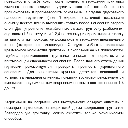
поверхность с избытком. После полного отверждения грунтовки
излишек песка следует удалить жесткой щеткой, слегка
прошлифовать и пропылесосить основание. В случае двукратного
нанесения грунтовки (при
блокирове остаточной влажности)
обсыпку песком нужно выполнять только после нанесения второго
слоя. Для упрочнения ослабленных стяжек грунтовку разбавляют
ацетоном (1:2 по весу или 1:2,4 по объему) и обрабатывают стяжку
за два или три прохода, не дожидаясь отверждения предыдущего
слоя («мокрое по мокрому»). Следует избегать нанесения
чрезмерного количества грунтовки и скопления ее на поверхности.
Глубина проникновения грунтовки зависит от пористости и
впитывающей способности основания. После полного отверждения
грунтовки рекомендуется проверить прочность укрепленного
основания. Для заполнения крупных дефектов оснований и
устройства кварценаполненных покрытий грунтовку рекомендуется
смешивать с сухим чистым кварцевым песком в соотношении от 1:5
до 1:8.
Загрязнения на покрытии или инструментах следует очистить с
помощью ацетоновых растворителей до затвердевания грунтовки.
Затвердевшую грунтовку можно очистить только механическим
способом.