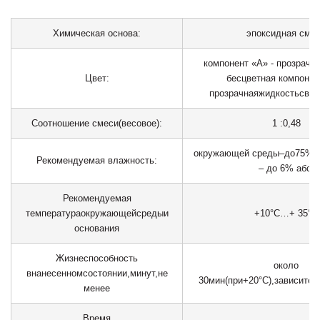
Химическая
основа:
эпоксидная
смо
компонент «А» - прозрачн
Цвет:
бесцветная компоне
прозрачная
жидкость
свет
Соотношение
смеси
(весовое):
1 :0,48
окружающей
среды
–
до
75%
о
Рекомендуемая
влажность:
– до 6% абс.
Рекомендуемая
температура
окружающей
среды
и
+10°С…+
35°С
основания
Жизнеспособность
около
в
нанесенном
состоянии,
минут,
не
30
мин
(при
+20°С),
зависит
от
менее
Время