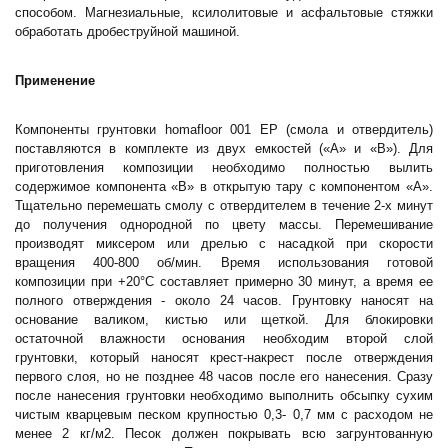
способом. Магнезиальные, ксилолитовые и асфальтовые стяжки
обработать дробеструйной машиной.
Применение
Компоненты грунтовки homafloor 001 EP (смола и отвердитель)
поставляются в комплекте из двух емкостей («А» и «В»). Для
приготовления композиции необходимо полностью вылить
содержимое компонента «В» в открытую тару с компонентом «А».
Тщательно перемешать смолу с отвердителем в течение 2-х минут
до получения однородной по цвету массы. Перемешивание
производят миксером или дрелью с насадкой при скорости
вращения 400-800 об/мин. Время использования готовой
композиции при +20°С составляет примерно 30 минут, а время ее
полного отверждения - около 24 часов. Грунтовку наносят на
основание валиком, кистью или щеткой. Для блокировки
остаточной влажности основания необходим второй слой
грунтовки, который наносят крест-накрест после отверждения
первого слоя, но не позднее 48 часов после его нанесения. Сразу
после нанесения грунтовки необходимо выполнить обсыпку сухим
чистым кварцевым песком крупностью 0,3- 0,7 мм с расходом не
менее 2 кг/м2. Песок должен покрывать всю загрунтованную