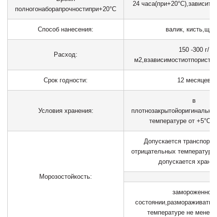
24
часа
(при
+20°С),
зависит
о
полного
набора
прочности
при
+
20°С
Способ нанесения:
валик,
кисть,
щет
150
-
300 г/
Расход:
м
2
,
в
зависимости
от
пористос
Срок
годности:
12
месяцев
в
Условия хранения:
плотно
закрытой
оригинально
температуре от +5°С д
Допускается транспорти
отрицательных температурах
допускается хранен
Морозостойкость:
замороженном
состоянии,
размораживать
п
температуре не менее 