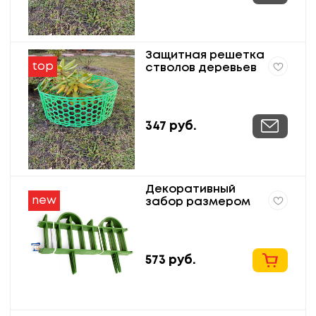
Защитная решетка
top
стволов деревьев
347
руб.
Декоративный
new
забор размером
60*40 см
573
руб.