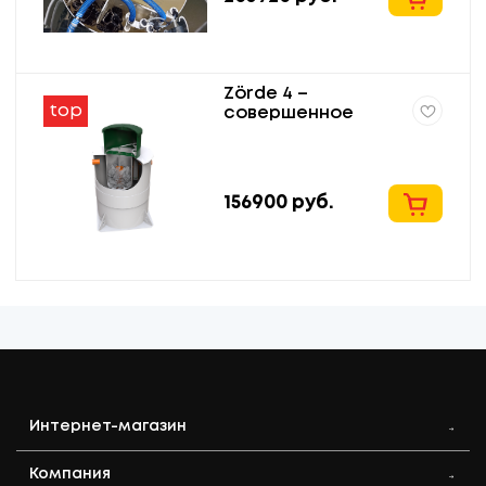
Zörde 4 –
top
совершенное
оборудование для
биологической
очистки бытовых
сточных вод.
156900
руб.
Интернет-магазин
Компания