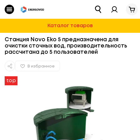
Каталог
Магазин
»
Очистные сооружения
»
Биологическая очи
Очистные сооружения
Каталог товаров
Водоснабжение
Станция Novo Eko 5 предназначена для
очистки сточных вод, производительность
рассчитана до 5 пользователей
Для Дома И Дачи
В избранное
Строительная химия и ремонт
top
Автотовары