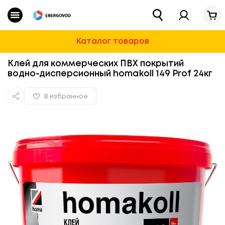
Каталог
Магазин
»
Строительная химия и ремонт
»
Строитель
Очистные сооружения
Каталог товаров
Водоснабжение
Клей для коммерческих ПВХ покрытий
водно-дисперсионный homakoll 149 Prof 24кг
Для Дома И Дачи
В избранное
Строительная химия и ремонт
Автотовары