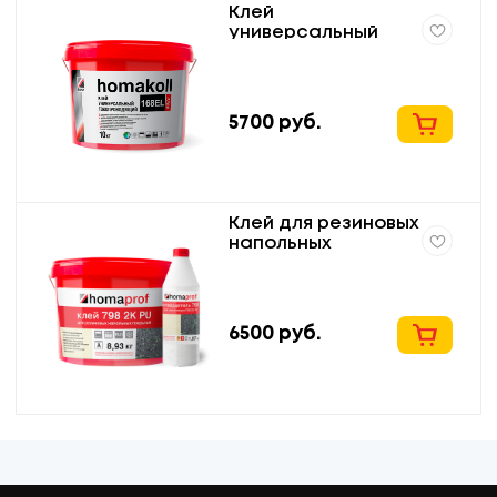
Клей
универсальный
токопроводящий
для напольных
покрытий homakoll
168EL Prof
5700
руб.
Клей для резиновых
напольных
покрытий homaprof
798 2K PU
двухкомпонентный
полиуретановый
6500
руб.