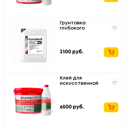
Грунтовка
глубокого
проникновения,
концентрированна
я homakoll 05C Prof
5кг
3100
руб.
Клей для
искусственной
травы homaprof
777 2K PU.
6500
руб.