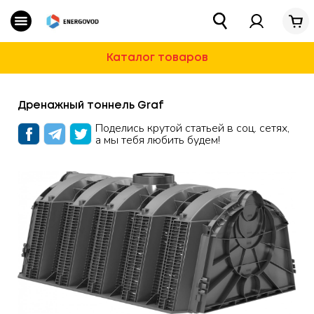
Каталог
Магазин
»
Блог
»
Очистные сооружения
»
Дренажный
Очистные сооружения
Каталог товаров
Водоснабжение
Дренажный тоннель Graf
Для Дома И Дачи
Поделись крутой статьей в соц. сетях,
а мы тебя любить будем!
Строительная химия и ремонт
Автотовары